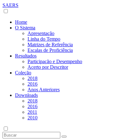
SAERS
Home
O Sistema
Apresentação
Linha do Tempo
Matrizes de Referência
Escalas de Proficiência
Resultados
Participação e Desempenho
Acerto por Descritor
Coleção
2018
2016
Anos Anteriores
Downloads
2018
2016
2011
2010