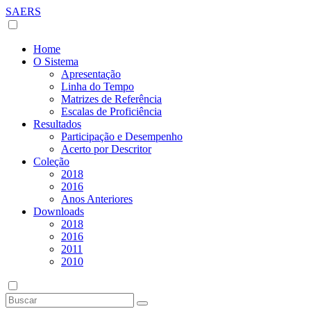
SAERS
Home
O Sistema
Apresentação
Linha do Tempo
Matrizes de Referência
Escalas de Proficiência
Resultados
Participação e Desempenho
Acerto por Descritor
Coleção
2018
2016
Anos Anteriores
Downloads
2018
2016
2011
2010